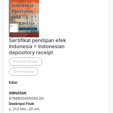
Sertifikat penitipan efek
Indonesia = Indonesian
depository receipt
Gunawan Widjaja
Todhi Priatama
Edisi
-
ISBN/ISSN
9789800000000.00
Deskripsi Fisik
x, 213 hlm.; 20 cm.