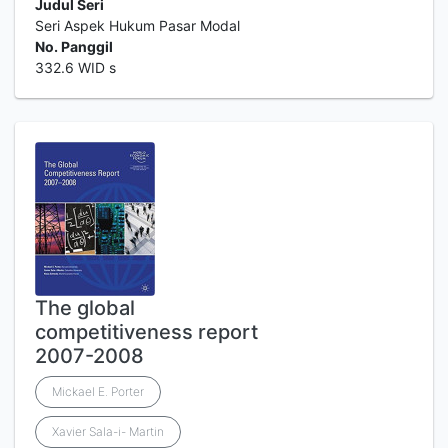
Judul Seri
Seri Aspek Hukum Pasar Modal
No. Panggil
332.6 WID s
The global
competitiveness report
2007-2008
Mickael E. Porter
Xavier Sala-i- Martin