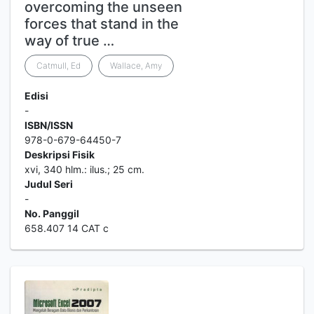
overcoming the unseen
forces that stand in the
way of true …
Catmull, Ed
Wallace, Amy
Edisi
-
ISBN/ISSN
978-0-679-64450-7
Deskripsi Fisik
xvi, 340 hlm.: ilus.; 25 cm.
Judul Seri
-
No. Panggil
658.407 14 CAT c