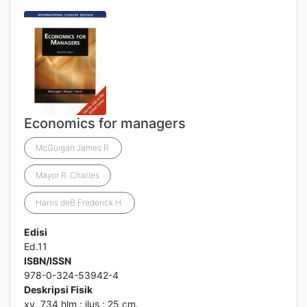
Economics for managers
McGuigan James R.
Mayor R. Charles
Harris deB Frederick H.
Edisi
Ed.11
ISBN/ISSN
978-0-324-53942-4
Deskripsi Fisik
xv, 734 hlm.: ilus.; 25 cm.