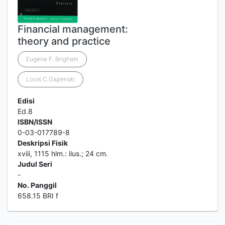
Financial management:
theory and practice
Eugene F. Brigham
Louis C.Gapenski
Edisi
Ed.8
ISBN/ISSN
0-03-017789-8
Deskripsi Fisik
xviii, 1115 hlm.: ilus.; 24 cm.
Judul Seri
-
No. Panggil
658.15 BRI f