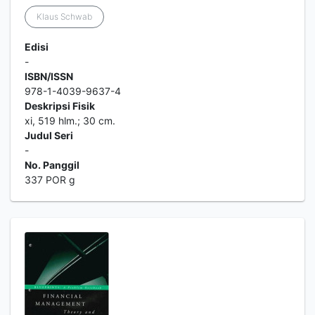
Klaus Schwab
Edisi
-
ISBN/ISSN
978-1-4039-9637-4
Deskripsi Fisik
xi, 519 hlm.; 30 cm.
Judul Seri
-
No. Panggil
337 POR g