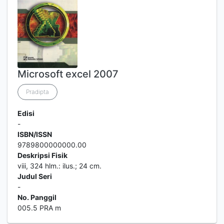
Microsoft excel 2007
Pradipta
Edisi
-
ISBN/ISSN
9789800000000.00
Deskripsi Fisik
viii, 324 hlm.: ilus.; 24 cm.
Judul Seri
-
No. Panggil
005.5 PRA m