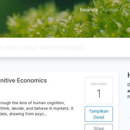
Beranda
Koleksi
Kaj
gnitive Economics
Ketersediaan
D
1
a
P
rough the lens of human cognition,
hink, decide, and behave in markets. It
Tampilkan
odels, drawing from psyc…
Detail
Sitasi