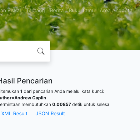
ian Fiskal
Tentang
Berita
Buku Tamu
Area Anggota
Hasil Pencarian
itemukan
1
dari pencarian Anda melalui kata kunci:
uthor=Andrew Caplin
ermintaan membutuhkan
0.00857
detik untuk selesai
XML Result
JSON Result