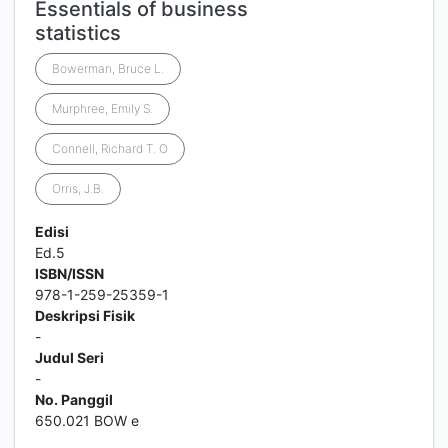
Essentials of business
statistics
Bowerman, Bruce L.
Murphree, Emily S.
Connell, Richard T. O
Orris, J.B.
Edisi
Ed.5
ISBN/ISSN
978-1-259-25359-1
Deskripsi Fisik
-
Judul Seri
-
No. Panggil
650.021 BOW e