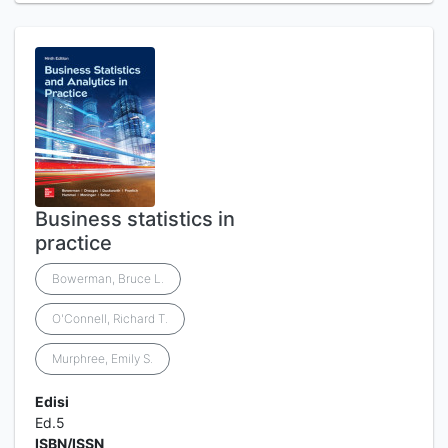
Business statistics in
practice
Bowerman, Bruce L.
O'Connell, Richard T.
Murphree, Emily S.
Edisi
Ed.5
ISBN/ISSN